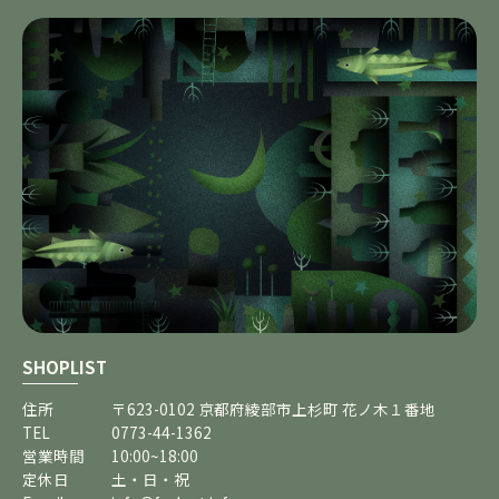
SHOPLIST
住所
〒623-0102 京都府綾部市上杉町 花ノ木１番地
TEL
0773-44-1362
営業時間
10:00~18:00
定休日
土・日・祝