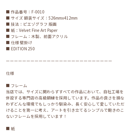
■ 作品番号：F-0010
■ サイズ 額装サイズ：526mmx412mm
■ 技法：ピエゾグラフ 版画
■ 紙：Velvet Fine Art Paper
■ フレーム：木製、前面アクリル
■ 仕様 壁掛け
■ EDITION 250
ーーーーーーーーーーーーーーーーーーーーーーーーーー
仕様
■ フレーム
当店では、サイズに関わらずすべての作品において、自社工場を
併設する専門店の高級額縁を採用しています。作品の良さを損な
わずどんな環境でもしっかり馴染み、長く安心して愛していただ
けることを第一に考え、アートを引き立てるシンプルで飽きのこ
ないフレームを採用しています！
■ 紙